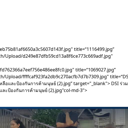
eb75b81af6650a3c5607d143f.jpg" title=“1116499.jpg”
o.th/Upload/d249e87dfb59cd13a8f6ce773c669adf.jpg"
fd762366a7eef756e486ee8fc0.jpg" title=“1069027.jpg”
th/Upload/ffffcaf923fa2db9c270acfb7d7b7309.jpg" title=“DS
ลือและป้องกันการค้ามนุษย์ (2).jpg” target="_blank"> DSI ร่ว
และป้องกันการค้ามนุษย์ (2).jpg"col-md-3">