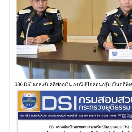
336 DSI แถลงรับคดีฟอกเงิน กรณี ดิไอคอนกรุ๊ป เป็นคดีพิ