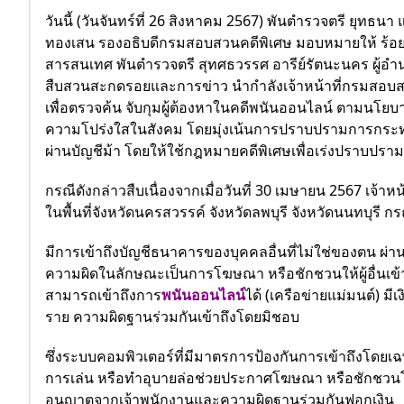
วันนี้ (วันจันทร์ที่ 26 สิงหาคม 2567) พันตำรวจตรี ยุ
ทองเสน รองอธิบดีกรมสอบสวนคดีพิเศษ มอบหมายให้ ร้อ
สารสนเทศ พันตำรวจตรี สุทศธวรรศ อารีย์รัตนะนคร ผู้อำน
สืบสวนสะกดรอยและการข่าว นำกำลังเจ้าหน้าที่กรมสอบสวนค
เพื่อตรวจค้น จับกุมผู้ต้องหาในคดีพนันออนไลน์ ตามนโย
ความโปร่งใสในสังคม โดยมุ่งเน้นการปราบปรามการกระทำ
ผ่านบัญชีม้า โดยให้ใช้กฎหมายคดีพิเศษเพื่อเร่งปราบปรามอ
กรณีดังกล่าวสืบเนื่องจากเมื่อวันที่ 30 เมษายน 2567 เจ้า
ในพื้นที่จังหวัดนครสวรรค์ จังหวัดลพบุรี จังหวัดนนทบุรี กรณ
มีการเข้าถึงบัญชีธนาคารของบุคคลอื่นที่ไม่ใช่ของตน ผ่าน
ความผิดในลักษณะเป็นการโฆษณา หรือชักชวนให้ผู้อื่นเข้
สามารถเข้าถึงการ
พนันออนไลน์
ได้ (เครือข่ายแม่มนต์) ม
ราย ความผิดฐานร่วมกันเข้าถึงโดยมิชอบ
ซึ่งระบบคอมพิวเตอร์ที่มีมาตรการป้องกันการเข้าถึงโดยเ
การเล่น หรือทำอุบายล่อช่วยประกาศโฆษณา หรือชักชวนโดยท
อนุญาตจากเจ้าพนักงานและความผิดฐานร่วมกันฟอกเงิน