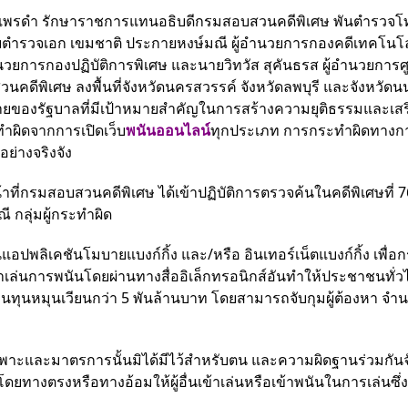
ทธนา แพรดำ รักษาราชการแทนอธิบดีกรมสอบสวนคดีพิเศษ พันตำรวจโท
ยตำรวจเอก เขมชาติ ประกายหงษ์มณี ผู้อำนวยการกองคดีเทคโนโ
วยการกองปฏิบัติการพิเศษ และนายวิทวัส สุคันธรส ผู้อำนวยการศู
ดีพิเศษ ลงพื้นที่จังหวัดนครสวรรค์ จังหวัดลพบุรี และจังหวัดนน
บายของรัฐบาลที่มีเป้าหมายสำคัญในการสร้างความยุติธรรมและเสร
ผิดจากการเปิดเว็บ
พนันออนไลน์
ทุกประเภท การกระทำผิดทางกา
ย่างจริงจัง
หน้าที่กรมสอบสวนคดีพิเศษ ได้เข้าปฏิบัติการตรวจค้นในคดีพิเศษที่ 
ี กลุ่มผู้กระทำผิด
แอปพลิเคชันโมบายแบงก์กิ้ง และ/หรือ อินเทอร์เน็ตแบงก์กิ้ง เพื่อ
าเล่นการพนันโดยผ่านทางสื่ออิเล็กทรอนิกส์อันทำให้ประชาชนทั่ว
ีเงินทุนหมุนเวียนกว่า 5 พันล้านบาท โดยสามารถจับกุมผู้ต้องหา จำ
ฉพาะและมาตรการนั้นมิได้มีไว้สำหรับตน และความผิดฐานร่วมกันจั
างตรงหรือทางอ้อมให้ผู้อื่นเข้าเล่นหรือเข้าพนันในการเล่นซึ่งม