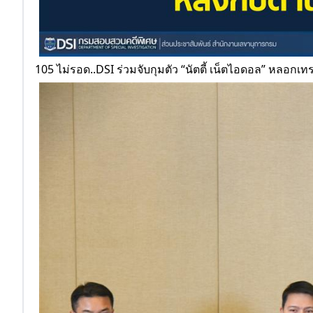
105 ไม่รอด..DSI ร่วมจับกุมตัว “นัตตี้ เน็ตไอดอล” หลอก