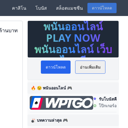
คาสิโน
โบนัส
สล็อตแมชชีน
ดาวน์โหลด
ลน์
สื่อเสียงความรู้กฎหมายและ
 ล้านบาท
กระบวนการยุติธรรม
OW
(Podcast) หมวดความรู้เรื่อง
 เว็บ
อาชญากรรมทางเทคโนโลยี
กับ รายการ 18 มงกุฎออนไลน์
ดาวน์โหลด
อ่านเพิ่มเติม
โดย นที แววจะโปะ
🔥 😉 พนันออนไลน์ 🎮
รับโบนัสคืนเงิน 
โป๊กเกอร์ออนไลน์
🎳 บทความล่าสุด 🎮