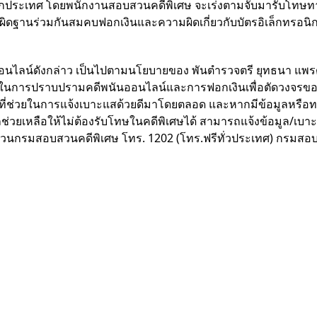
กนอกประเทศ โดยพนักงานสอบสวนคดีพิเศษ จะเร่งตามจับมารับโทษท
ผิดฐานร่วมกันสมคบฟอกเงินและความผิดเกี่ยวกับบัตรอิเล็กทรอนิกส
พนันออนไลน์ดังกล่าว เป็นไปตามนโยบายของ พันตำรวจตรี ยุทธนา แพ
ญในการปราบปรามคดีพนันออนไลน์และการฟอกเงินเพื่อตัดวงจรข
ช่วยในการแจ้งเบาะแสด้วยดีมาโดยตลอด และหากมีข้อมูลหรือ
วยเหลือให้ไม่ต้องรับโทษในคดีพิเศษได้ สามารถแจ้งข้อมูล/เบาะแ
่วนกรมสอบสวนคดีพิเศษ โทร. 1202 (โทร.ฟรีทั่วประเทศ) กรมสอ