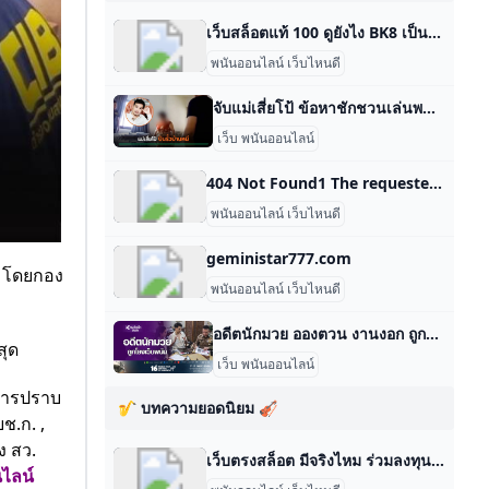
เว็บสล็อตแท้ 100 ดูยังไง BK8 เป็นเว็บสล็อตเว็บตรงดีที่สุดสำหรับคนรักสล็อต เพราะเว็บไซต์นำเสนอเกมมากกว่า 3,000 เกมจากผู้ให้บริการมากกว่า 30 ค่ายเกม เช่น Play’n Go, Microgaming และ Playtech มีทัวร์นาเมนต์จากผู้ให้บริการเกมคาสิโนออนไลน์ชั้นนำ เช่น Pragmatic Play, Spade Gaming และ Relax Gaming ให้ผู้เล่นได้เข้าร่วมทุกเดือน
พนันออนไลน์ เว็บไหนดี
จับแม่เสี่ยโป้ ข้อหาชักชวนเล่นพนันออนไลน์ หลังหนีคดีมา 2 ปี ปฏิเสธข้อกล่าวหา 6,358อ่าน 0ส่วนสาเหตุที่นางสาวบานเย็น แม่เสี่ยโป้มีส่วนเกี่ยวข้องได้อย่างไร เรื่องนี้มีคำตอบคือ เป็นคนเปิดบัญชีธนาคารที่ได้รับผลประโยชน์ จากบัญชีที่ใช้พักเงินเว็บพนันออนไลน์ข้างต้น และเมื่อขยายผล พบผู้เกี่ยวข้อง 31 ราย แต่ละรายแบ่งหน้าที่หลายอย่าง และคอยยักย้ายถ่ายเทเงินที่ได้จากผู้เล่นพนันไปยังบัญชีอื่น ต่อมาตำรวจเข้าตรวจค้นที่บ้าน พบบุคคลคล้ายนางสาวบานเย็นกำลังปีนรั้วหลังบ้านเพื่อหลบหนี แต่ไม่ทัน จึงรีบกลับเข้าไปซ่อนตัวในบ้าน แต่ก็ไม่รอด ถูกตำรวจควบคุมตัวเอาไว้ เบื้องต้น บุคคลดังกล่าวอ้างว่า ชื่อบุษบา เป็นแม่บ้าน สุดท้ายยอมจำนนเพราะภาพบัตรประชาชนอย่างไรก็ตาม ผู้ต้องหาให้การปฏิเสธตลอดข้อกล่าวหา ระบุว่า ยอดเงินที่รับโอนมาจากบัญชีเว็บพนัน เป็นเงินที่ได้มาจากการเล่นพนันเอง ไม่ได้มาจากการจัดให้มีการเล่นพนันออนไลน์ และไม่เคยให้บุคคลใดไปเปิดบัญชีธนาคารให้กับตนภาพจาก ตำรวจสอบสวนกลาง ภาพจาก ตำรวจสอบสวนกลาง เรื่องเล่าเช้านี้
เว็บ พนันออนไลน์
404 Not Found1 The requested URL was not found on this server. Additionally, a 404 Not Found error was encountered while trying to use an ErrorDocument to handle the request.
พนันออนไลน์ เว็บไหนดี
geministar777.com
 โดยกอง
พนันออนไลน์ เว็บไหนดี
อดีตนักมวย อองตวน งานงอก ถูกโยงเอี่ยวเว็บพนัน ควงเมียเข้าพบตำรวจแล้ว คมชัดลึก ‘อดีตนักมวย “อองตวน” จูงมือภรรยา เข้าพบตำรวจสืบสวนสอบสวน แสดงความบริสุทธิ์ใจ หลังถูกโยงเอี่ยวเว็บพนันออนไลน์’ บันเทิง อดีตนักมวย “อองตวน” งานงอก ถูกโยงเอี่ยวเว็บพนัน ควงเมียเข้าพบตำรวจแล้ว PlayLoading…25 ต.ค. 2567 อดีตนักมวย “อองตวน” จูงมือภรรยา เข้าพบตำรวจสืบสวนสอบสวน แสดงความบริสุทธิ์ใจ หลังถูกโยงเอี่ยวเว็บพนันออนไลน์ “อองตวน ปินโต” อดีตนักมวยไทยชาวฝรั่งเศส พร้อม น.ส. แอลรียาส์ สิงหอานนท์ ceo uprvision เดินทางเข้ายื่นหนังสือให้กับ พล.ต.ต.วิวัฒน์ คำชำนาญ รองผู้บัญชาการตำรวจสืบสวนสอบสวนอาชญากรรมทางเทคโนโลยี ตรวจสอบดำเนินคดี หลังถูกแอบอ้างนำภาพข่าวไปแปะลิ้งค์เว็บพนันออนไลน์ จนทำให้เสื่อมเสียชื่อเสียง พร้อมแสดงความบริสุทธิ์ใจไม่มีส่วนเกี่ยวข้องเว็บพนัน นายอองตวน กล่าวว่า การที่มายื่นหนังสื่อ เพื่อแสดงความบริสุทธิ์ใจ และให้ทาง สอท. ดำเนินการตรวจสอบเว็บ และเพจต่างๆที่มีการนำภาพข่าวที่ช่วงนี้มีกระแสว่าตนเอง และบริษัท ฉ้อโกง ซึ่งมีการนำลิ้งค์เชิญชวนไปเล่นพนันออนไลน์ มีการแปะลิ้งค์ ไอดีไลน์ตามภาพข่าวสื่อต่างๆ จนทำให้มีการเข้าใจผิดว่าตนเองมีส่วนเกี่ยวข้องกับเว็บพนัน ไปโปรโมทให้เว็บพนัน ยืนยันว่าตนไม่มีส่วนเกี่ยวข้องกับการพนันทุกอย่างหรือไปชวนเล่นพนันแต่อย่างใด ส่วนในคดีที่มีการกล่าวหาในเรื่องฉ้อโกง ยืนยันว่าตนเองและบริษัทไม่ได้ฉ้อโกง หลังจากนี้ก็จะมีการตั้งโต๊ะแถลงชี้แจง เรื่องที่ที่เกิดขึ้น และยินดีที่จะตอบทุกคำถาม ในวันเสาร์ที่ 26 ตุลาคม เวลา 11.00 น. ที่โรงแรมเมโทรโพล ทองหล่อ ด้านพล.ต.ต.วิวัฒน์ ระบุว่า เบื้องต้นวันนี้อองตวน และภรรยาได้มาแสดงความบริสุทธิ์ใจว่าไม่มีส่วนเกี่ยวข้องกับเรื่องพนันออนไลน์ หลังจะรับเรื่องไว้ตรวจสอบและดำเนินการในส่วนที่เกี่ยวข้องต่อไป
สุด
เว็บ พนันออนไลน์
บการปราบ
🎷 บทความยอดนิยม 🎻
ช.ก. ,
ง สว.
เว็บตรงสล็อต มีจริงไหม ร่วมลงทุนได้อย่างสบายใจ เพียงเข้าใช้บริการ เว็บสล็อตใหม่ล่าสุด ของเรา รับประกันสามารถสร้างกำไรได้จริง ไม่มีโกง เนื่องจากเว็บไซต์ สล็อตเว็บตรง ของเราเปิดบริการมาแล้วหลายปี ซึ่งเป็นเว็บไซต์ที่ทุกท่านสามารถเชื่อถือได้อย่างแน่นอน และยังเป็นเว็บแท้ 100% ที่มีเกม สล็อตเว็บตรงแตกหนัก ให้เลือกเล่นหลากหลายสไตล์ รับรองได้เลยว่า …
ไลน์