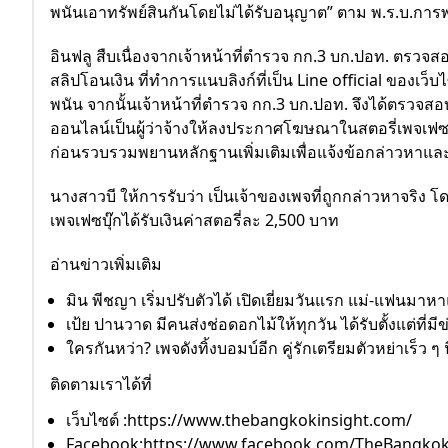
พนันเอาทรัพย์สินกันโดยไม่ได้รับอนุญาต” ตาม พ.ร.บ.กา
อินฟลู สืบเนื่องจากเจ้าหน้าที่ตำรวจ กก.3 บก.ปอท. ตรวจสอ
สลิปโอนเงิน ที่ทำการแนบลิงก์ที่เป็น Line official ของเว
พนัน จากนั้นเจ้าหน้าที่ตำรวจ กก.3 บก.ปอท. จึงได้ตรวจสอบ
ออนไลน์เป็นผู้ว่าจ้างให้ลงประกาศโฆษณาในสตอรี่เพจเฟซ
ก่อนรวบรวมพยานหลักฐานเพิ่มเติมเพื่อแจ้งข้อกล่าวหา
นางสาวบี ให้การรับว่า เป็นเจ้าของเพจที่ถูกกล่าวหาจริง 
เพจเฟซบุ๊กได้รับเงินค่าสตอรี่ละ 2,500 บาท
อ่านข่าวเพิ่มเติม
มิน พีชญา เริ่มปรับตัวได้ เปิดเยี่ยมวันแรก แม่-แฟนมาหา
เป้ย ปานวาด มีคนส่งช่อดอกไม้ให้ทุกวัน ได้รับตั้งแต่ที่มีข
ใครกันหว่า? เพจดังทิ้งบอมบ์อีก คู่รักเตรียมตัวหย่าเร็ว ๆ 
ติดตามเราได้ที่
เว็บไซต์ :https://www.thebangkokinsight.com/
Facebook:https://www.facebook.com/TheBangkok