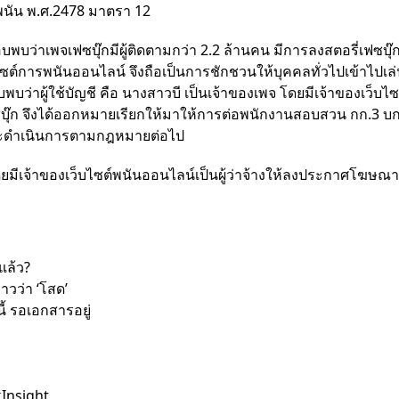
รพนัน พ.ศ.2478 มาตรา 12
บพบว่าเพจเฟซบุ๊กมีผู้ติดตามกว่า 2.2 ล้านคน มีการลงสตอรี่เฟซบุ๊ก
็บไซต์การพนันออนไลน์ จึงถือเป็นการชักชวนให้บุคคลทั่วไปเข้าไปเล
พบว่าผู้ใช้บัญชี คือ นางสาวบี เป็นเจ้าของเพจ โดยมีเจ้าของเว็บไซ
บุ๊ก จึงได้ออกหมายเรียกให้มาให้การต่อพนักงานสอบสวน กก.3 บ
และดำเนินการตามกฎหมายต่อไป
โดยมีเจ้าของเว็บไซต์พนันออนไลน์เป็นผู้ว่าจ้างให้ลงประกาศโฆษณา
แล้ว?
่าวว่า ‘โสด’
นี้ รอเอกสารอยู่
Insight