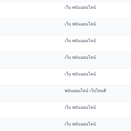
เว็บ พนันออนไลน์
เว็บ พนันออนไลน์
เว็บ พนันออนไลน์
เว็บ พนันออนไลน์
เว็บ พนันออนไลน์
พนันออนไลน์ เว็บไหนดี
เว็บ พนันออนไลน์
เว็บ พนันออนไลน์