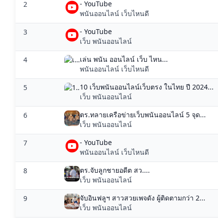
- YouTube
2
พนันออนไลน์ เว็บไหนดี
- YouTube
3
เว็บ พนันออนไลน์
เล่น พนัน ออนไลน์ เว็บ ไหน...
4
พนันออนไลน์ เว็บไหนดี
10 เว็บพนันออนไลน์เว็บตรง ในไทย ปี 2024...
5
เว็บ พนันออนไลน์
ตร.ทลายเครือข่ายเว็บพนันออนไลน์ 5 จุด...
6
เว็บ พนันออนไลน์
- YouTube
7
พนันออนไลน์ เว็บไหนดี
ตร.จับลูกชายอดีต สว....
8
เว็บ พนันออนไลน์
จับอินฟลูฯ สาวสวยเพจดัง ผู้ติดตามกว่า 2...
9
เว็บ พนันออนไลน์