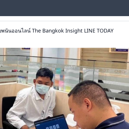
พนันออนไ
เว็บพนันออนไลน์ The Bangkok Insight LINE TODAY
PLAY N
พนันออนไลน์
ไหนดี