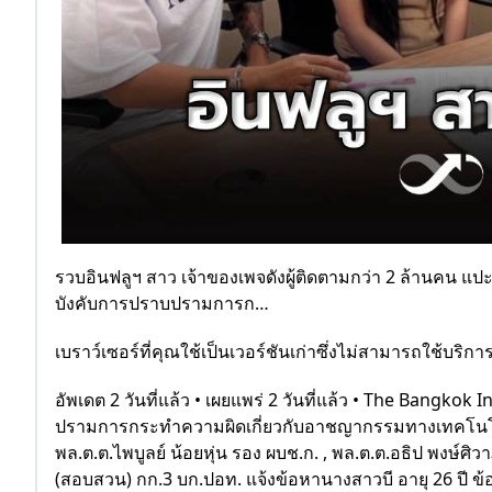
รวบอินฟลูฯ สาว เจ้าของเพจดังผู้ติดตามกว่า 2 ล้านคน แปะล
บังคับการปราบปรามการก…
เบราว์เซอร์ที่คุณใช้เป็นเวอร์ชันเก่าซึ่งไม่สามารถใช้บริก
อัพเดต 2 วันที่แล้ว • เผยแพร่ 2 วันที่แล้ว • The Ban
ปรามการกระทำความผิดเกี่ยวกับอาชญากรรมทางเทคโนโลยี
พล.ต.ต.ไพบูลย์ น้อยหุ่น รอง ผบช.ก. , พล.ต.ต.อธิป พงษ์
(สอบสวน) กก.3 บก.ปอท. แจ้งข้อหานางสาวบี อายุ 26 ปี ข้