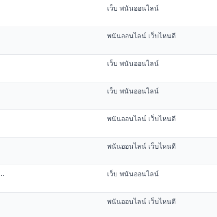
เว็บ พนันออนไลน์
พนันออนไลน์ เว็บไหนดี
เว็บ พนันออนไลน์
เว็บ พนันออนไลน์
พนันออนไลน์ เว็บไหนดี
พนันออนไลน์ เว็บไหนดี
..
เว็บ พนันออนไลน์
พนันออนไลน์ เว็บไหนดี