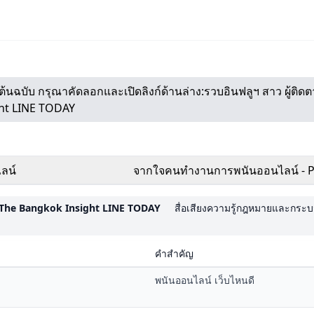
ูต้นฉบับ กรุณาคัดลอกและเปิดลิงก์ด้านล่าง:
รวบอินฟลูฯ สาว ผู้ติด
ght LINE TODAY
ทยรัฐออนไลน์
จากใจคนทำงานการพนันออนไลน์ - P
ลน์ The Bangkok Insight LINE TODAY
สื่อเสียงความรู้กฎหมายและกระ
คำสำคัญ
พนันออนไลน์ เว็บไหนดี