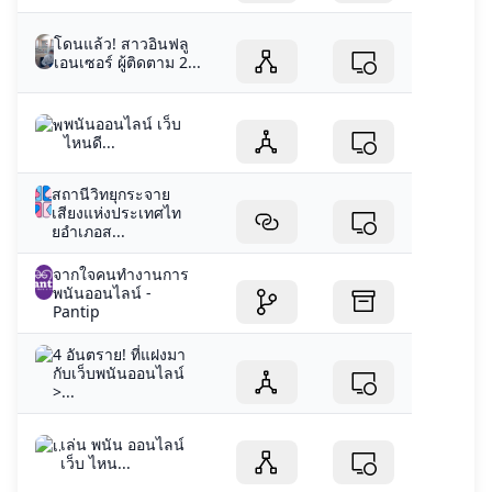
โดนแล้ว! สาวอินฟลู
เอนเซอร์ ผู้ติดตาม 2...
พนันออนไลน์ เว็บ
ไหนดี...
สถานีวิทยุกระจาย
เสียงแห่งประเทศไท
ยอำเภอส...
จากใจคนทำงานการ
พนันออนไลน์ -
Pantip
4 อันตราย! ที่แฝงมา
กับเว็บพนันออนไลน์
>...
เล่น พนัน ออนไลน์
เว็บ ไหน...