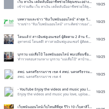
เว็บ หาเงิน เคล็ดลับมืออาชีพช่วยให้คุณชนะอย่างต่อเนื่อง🎢-เว็บ หาเงิน เข้าร่วมทีม เว็บ หาเงิน เคล็ดลับมืออาชีพช่วยให้คุณชนะอย่างต่อเนื่อง ทันที เริ่มการผจญภัย สำรวจความลับของเกมเพิ่มเติม ท้าทายขีดจำกัดของคุณ และคว้าความมั่งคั่ง!
10/25
เข้าร่วมทีม เว็บ หาเงิน เคล็ดลับมืออาชีพช่วยให้คุณชนะอย่างต่อเนื่อง ทันที เริ่มการผจญภัย สำรวจความลับของเกมเพิ่มเติม ท้าทายขีดจำกัดของคุณ และคว้าความมั่งคั่ง! ลงทะเบียนเข้าสู่ระบบTHB2019.00 เว็บ หาเงิน ลงทะเบียนอย่างรวดเร็วเพื่อรับรางวัลมากมาย เว็บ หาเงิน เคล็ดลับมืออาชีพช่วยให้คุณชนะอย่างต่อเนื่อง ลงทะเบียนอย่างรวดเร็วเพื่อรับรางวัลมากมาย รับโชคใหญ่ทุกการหมุน เว็บ หาเงิน วิธีเพิ่มความปลอดภัยให้กับบัญชีส่วนบุคคลของคุณ ความสนุกที่คุณรอคอย พร้อมรางวัลใหญ่ เคล็ดลับมืออาชีพช่วยให้คุณชนะอย่างต่อเนื่อง เว็บ หาเงิน เข้าร่วมทีม เว็บ หาเงิน เคล็ดลับมืออาชีพช่วยให้คุณชนะอย่างต่อเนื่อง ทันที เริ่มการผจญภัย สำรวจความลับของเกมเพิ่มเติม ท้าทายขีดจำกัดของคุณ และคว้าความมั่งคั่ง! Quantity:Add To Cart เว็บ หาเงิน เคล็ดลับมืออาชีพช่วยให้คุณชนะอย่างต่อเนื่อง ลงทะเบียนอย่างรวดเร็วเพื่อรับรางวัลมากมาย รับโชคใหญ่ทุกการหมุน เว็บ หาเงิน วิธีเพิ่มความปลอดภัยให้กับบัญชีส่วนบุคคลของคุณ ความสนุกที่คุณรอคอย พร้อมรางวัลใหญ่ เคล็ดลับมืออาชีพช่วยให้คุณชนะอย่างต่อเนื่อง เว็บ หาเงิน เข้าร่วมทีม เว็บ หาเงิน เคล็ดลับมืออาชีพช่วยให้คุณชนะอย่างต่อเนื่อง ทันที เริ่มการผจญภัย สำรวจความลับของเกมเพิ่มเติม ท้าทายขีดจำกัดของคุณ และคว้าความมั่งคั่ง!
บทความและข่าว “จับเว็บพนันออนไลน์” ล่าสุด วันนี้ ไทยรัฐออนไลน์ รวมข่าว จับเว็บพนันออนไลน์ เกาะติดข่าวของจับเว็บพนันออนไลน์ ข่าวด่วนของ จับเว็บพนันออนไลน์ ที่คุณสนใน คิดตามเรื่องจับเว็บพนันออนไลน์ ได้ที่นี่กับ thairath.co.th
10/25
‘รวมข่าว “จับเว็บพนันออนไลน์” เกาะติดข่าวของ"จับเว็บพนันออนไลน์" ข่าวด่วนของ “จับเว็บพนันออนไลน์” ที่คุณสนใน คิดตามเรื่อง"จับเว็บพนันออนไลน์" ได้ที่นี่กับ thairath.co.th’ 17 ก.ค. 2567 15:29 น.11 ก.ค. 2567 16:21 น.28 มิ.ย. 2567 14:52 น.22 มิ.ย. 2567 05:10 น.22 มิ.ย. 2567 05:03 น.
โดนแล้ว! สาวอินฟลูเอนเซอร์ ผู้ติดตาม 2 ล้าน รับงานแปะลิงก์เว็บพนันออนไลน์ อุทาหรณ์ โดนคดี! สาวสวยอินฟลูเอนเซอร์ ผู้ติดตาม 2 ล้าน รับงานแปะลิงก์เว็บพนันออนไลน์ ได้โพสต์ละ 2500 บาท
10/25
อุทาหรณ์ โดนคดี! สาวสวยอินฟลูเอนเซอร์ ผู้ติดตาม 2 ล้าน รับงานแปะลิงก์เว็บพนันออนไลน์ ได้โพสต์ละ 2,500 บาท 24 ต.ค. 2024 เวลา 9:50 น.15 ต.ค. 2567 | 14:1325 ก.ย. 2567 | 8:4120 ก.ย. 2567 | 8:4625 ต.ค. 2567 | 22:3526 ต.ค. 2567 | 5:2126 ต.ค. 2567 | 5:0026 ต.ค. 2567 | 0:0025 ต.ค. 2567 | 22:5625 ต.ค. 2567 | 22:3526 ต.ค. 2567 | 5:2126 ต.ค. 2567 | 5:0026 ต.ค. 2567 | 0:0025 ต.ค. 2567 | 22:5625 ต.ค. 2567 | 22:3526 ต.
บุกรวบ แม่เสี่ยโป้ โยงพนันออนไลน์ พบเปลี่ยนชื่ออำพรางตัว Thai PBS News ข่าวไทยพีบีเอส ตำรวจสอบสวนกลาง บุกรวบ แม่เสี่ยโป้ คาบ้านหรูย่านพุทธมณฑลสาย 2 ข้อหาเอี่ยวเว็บพนันออนไลน์ พบเปลี่ยนชื่อ อำพรางตัว อ้างเป็นแม่บ้าน
10/25
‘ตำรวจสอบสวนกลาง บุกรวบ “แม่เสี่ยโป้” คาบ้านหรูย่านพุทธมณฑลสาย 2 ข้อหาเอี่ยวเว็บพนันออนไลน์ พบเปลี่ยนชื่อ อำพรางตัว อ้างเป็นแม่บ้าน’ อาชญากรรม23 ต.ค. 6715:234,374 แม่เสี่ยโป้ เว็บพนัน พนันออนไลน์ น.ส.บานเย็น บุษบา เสี่ยโป้ เล่นพนัน รวบแม่เสี่ยโป้ ข่าววันนี้ คดีเว็บพนันออนไลน์ล่าสุด ข่าววันนี้ล่าสุด ข่าวล่าสุด ข่าวล่าสุดวันนี้ ข่าวสำหรับคุณ ระทึก! พลุระเบิดกาฬสินธุ์ ตาย 2 เจ็บ 9 6 ชั่วโมงที่แล้วภูมิภาค “บิ๊กเต่า” เตรียมดำเนินคดี “นักร้องเรียนหญิง” มั่นใจหลักฐานชัด 9 ชั่วโมงที่แล้วอาชญากรรม เกิดเหตุยิงตำรวจปัตตานีเสียชีวิต ขณะไปละหมาดที่มัสยิด 9 ชั่วโมงที่แล้วภูมิภาค แบ่งเกาะกูด ขุมทรัพย์ใต้ทะเล “ไทย-กัมพูชา” จุดจบ “แพทองธาร” 9 ชั่วโมงที่แล้วการเมือง “ป่าไม้” ตอบปมแผ่นดินงอกไร่เชิญตะวัน แค่น้ำห้วยสักขึ้นลง 10 ชั่วโมงที่แล้วสิ่งแวดล้อม “มัสก์” ทุ่มอีก 40 ล้าน “ทรัมป์” เลี่ยงตอบสื่อปมลวนลามนางแบบ 10 ชั่วโมงที่แล้วต่างประเทศ ย้าย ผกก.สภ.ปะนาเระ เซ่นคาร์บอมบ์ใกล้โรงพัก-ที่ว่าการอำเภอ 10 ชั่วโมงที่แล้วภูมิภาค ฤดูหนาว 2567 เริ่ม 29 ต.
สพป. นครศรีธรรมราช เขต 4 สพป. นครศรีธรรมราช เขต 4
10/25
สพป. นครศรีธรรมราช เขต 4
- YouTube Enjoy the videos and music you love upload original content and share it all with friends family and the world on YouTube.
10/25
Enjoy the videos and music you love, upload original content, and share it all with friends, family, and the world on YouTube.
เว็บพนันออนไลน์เว็บไหนดีที่สุด รีวิว 10 เว็บคาสิโนออนไลน์เว็บตรงอันดับ1 จัดอันดับ 10 เว็บคาสิโนออนไลน์เว็บตรงอันดับ1 ไม่ผ่านเอเย่นต์ ที่ดีที่สุด รีวิว พร้อม รายละเอียดอื่นๆที่ต้องรู้เกี่ยวกับเว็บพนันออนไลน์