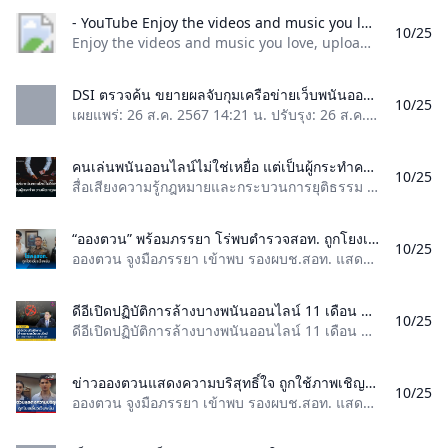
- YouTube Enjoy the videos and music you love upload original content and share it all with friends family and the world on YouTube.
10/25
Enjoy the videos and music you love, upload original content, and share it all with friends, family, and the world on YouTube.
DSI ตรวจค้น ขยายผลจับกุมเครือข่ายเว็บพนันออนไลน์แม่มนต์ รวบผู้ต้องหา 4 ราย เงินทุนหมุนเวียนกว่า 5000 ล้านบาท DSI ตรวจค้น ขยายผลจับกุมเครือข่ายเว็บพนันออนไลน์แม่มนต์ รวบผู้ต้องหา 4 ราย เงินทุนหมุนเวียนกว่า 5000 ล้านบาท
10/25
เผยแพร่: 26 ส.ค. 2567 14:21 น. ปรับรุง: 26 ส.ค. 2567 18:23 น. เปิดอ่าน 6111 ครั้ง วันนี้ (วันจันทร์ที่ 26 สิงหาคม 2567) พันตำรวจตรี ยุทธนา แพรดำ รักษาราชการแทนอธิบดีกรมสอบสวนคดีพิเศษ พันตำรวจโท พเยาว์ ทองเสน รองอธิบดีกรมสอบสวนคดีพิเศษ มอบหมายให้ ร้อยตำรวจเอก เขมชาติ ประกายหงษ์มณี ผู้อำนวยการกองคดีเทคโนโลยีและสารสนเทศ พันตำรวจตรี สุทศธวรรศ อารีย์รัตนะนคร ผู้อำนวยการกองปฏิบัติการพิเศษ และนายวิทวัส สุคันธรส ผู้อำนวยการศูนย์สืบสวนสะกดรอยและการข่าว นำกำลังเจ้าหน้าที่กรมสอบสวนคดีพิเศษ ลงพื้นที่จังหวัดนครสวรรค์ จังหวัดลพบุรี และจังหวัดนนทบุรี เพื่อตรวจค้น จับกุมผู้ต้องหาในคดีพนันออนไลน์ ตามนโยบายของรัฐบาลที่มีเป้าหมายสำคัญในการสร้างความยุติธรรมและเสริมสร้างความโปร่งใสในสังคม โดยมุ่งเน้นการปราบปรามการกระทำผิดจากการเปิดเว็บพนันออนไลน์ทุกประเภท การกระทำผิดทางการเงินผ่านบัญชีม้า โดยให้ใช้กฎหมายคดีพิเศษเพื่อเร่งปราบปรามอย่างจริงจัง กรณีดังกล่าวสืบเนื่องจากเมื่อวันที่ 30 เมษายน 2567 เจ้าหน้าที่กรมสอบสวนคดีพิเศษ ได้เข้าปฏิบัติการตรวจค้นในคดีพิเศษที่ 76/2566 ในพื้นที่จังหวัดนครสวรรค์ จังหวัดลพบุรี จังหวัดนนทบุรี กรณี กลุ่มผู้กระทำผิด มีการเข้าถึงบัญชีธนาคารของบุคคลอื่นที่ไม่ใช่ของตน ผ่านแอปพลิเคชันโมบายแบงก์กิ้ง และ/หรือ อินเทอร์เน็ตแบงก์กิ้ง เพื่อกระทำความผิดในลักษณะเป็นการโฆษณา หรือชักชวนให้ผู้อื่นเข้าเล่นการพนันโดยผ่านทางสื่ออิเล็กทรอนิกส์อันทำให้ประชาชนทั่วไปสามารถเข้าถึงการพนันออนไลน์ได้ (เครือข่ายแม่มนต์) มีเงินทุนหมุนเวียนกว่า 5 พันล้านบาท โดยสามารถจับกุมผู้ต้องหา จำนวน 15 ราย ความผิดฐานร่วมกันเข้าถึงโดยมิชอบ
คนเล่นพนันออนไลน์ไม่ใช่เหยื่อ แต่เป็นผู้กระทำความผิดกฎหมาย! - สำนักงานกิจการยุติธรรม สื่อเสียงความรู้กฎหมายและกระบวนการยุติธรรม (Podcast) หมวดความรู้เรื่อง อาชญากรรมทางเทคโนโลยี กับ รายการ 18 มงกุฎออนไลน์ โดย นที แววจะโปะ
10/25
สื่อเสียงความรู้กฎหมายและกระบวนการยุติธรรม (Podcast) หมวดความรู้เรื่อง อาชญากรรมทางเทคโนโลยี กับ รายการ 18 มงกุฎออนไลน์ โดย นที แววจะโปะ เว็บพนันจะพยายามชักชวนให้เหยื่อเข้าไปเล่นให้มากที่สุด ทั้งแจกเครดิตฟรี ทั้งให้เงินเพื่อทดลองเล่น ในช่วงแรกจะเล่นได้มากกว่าเสีย ทำให้เหยื่อคิดว่า มีโอกาสทำกำไรจากเว็บพนันได้ เมื่อเหยื่อติดกับจะลงเงินสูงขึ้น จากนั้นจะเริ่มเสียมากกว่าได้ เพราะเป็นไปตามโปรแกรมคอมพิวเตอร์ที่วางไว้นั่นเอง กรณีที่ กลโกงที่บอกว่า รับเล่นการพนันให้เพราะมีสูตรเด็ด ก็จะจ่ายผลตอบแทนให้ในช่วงแรก พอเริ่มลงเงินสูงขึ้น ก็จะเชิดเงินเราไปทันที มีพวกหน้าม้ามาโพสโชว์ว่าเล่นจริง ได้จริง มีสลิปการโอนเข้าบัญชีของตัวเองจริง ทำให้เหยื่อหลงเชื่อ ลงทุนหลักร้อย ได้คืนหลักพัน เพียงแค่สมัครสมาชิกก็ได้ทันที วิธีป้องกัน – วิธีที่ 1 ต้องรู้ทันว่า การพนันออนไลน์ เป็นระบบที่ทำอยู่บนระบบคอมพิวเตอร์ ซึ่งสามารถตั้งโปรแกรมให้แพ้ ให้ชนะ ได้ตามใจ ผู้พัฒนาระบบ – วิธีที่ 2 การพนัน เล่นกับอารมณ์และความรู้สึก ทำให้รู้สึกลุ้น และ จมอยู่ไปกับมัน สิ่งที่ดีที่สุดคือการไม่เข้าไปยุ่งและเล่นมันตั้งแต่แรกชื่อกลโกง – วิธีที่ 3 ไม่หลงเชื่อกดลิงก์ที่แนบมาตามโพสหรือข้อความต่างๆ เพราะอาจโดนแฮกข้อมูลส่วนตัวไปทั้งหมด – วิธีที่ 4 ไม่หวังรวยทางลัด เพราะคิกว่าได้มาโดยง่าย จะไม่เจ็บตัว – วิธีที่ 5 อย่าหลงเชื่อ โฆษณาจากเว็บพนันออนไลน์ ว่าจะได้จริง หากพบเบาะแสสามารถแจ้งเข้ามาที่ศูนย์รับเรื่องร้องเรียนของกระทรวงดิจิทัลฯ DES ได้ที่สายด่วน 1212 ตลอด 24 ชั่วโมง หรือ เพจอาสาจับตาออนไลน์ หรือตำรวจไซเบอร์ บช.
“อองตวน” พร้อมภรรยา โร่พบตำรวจสอท. ถูกโยงเอี่ยวเว็บพนัน : PPTVHD36 อองตวน จูงมือภรรยา เข้าพบ รองผบช.สอท. แสดงความบริสุทธิ์ใจหลังถูกโยงเอี่ยวเว็บพนันออนไลน์
10/25
อองตวน จูงมือภรรยา เข้าพบ รองผบช.สอท. แสดงความบริสุทธิ์ใจหลังถูกโยงเอี่ยวเว็บพนันออนไลน์ โดย PPTV Online เผยแพร่ 25 ต.ค. 2567 ,16:16น. แชร์ :000คัดลอกลิงก์แชร์#อองตวน#อองตวน ปินโต#เว็บพนัน 11:03 เบนซ์ เรซซิ่ง เผยถึง 17 บอส สถานะ ขังชาย-ขังหญิง | เที่ยงทันข่าว | 18 ต.ค. 67 18 ต.ค. 256709:19 เปิดคำพูด"บิ๊กป้อม"ก่อนปลด"สามารถ" | เข้มข่าวค่ำ | 18 ต.ค. 67 18 ต.ค. 256732:28 Exclusive Talk | ทำนายฉากจบ “ดิไอคอน” แบบไหนที่ “บอสพอล” เลือก | คุยข้ามช็อต 22 ต.ค. 256705:41 ลุ้นข่าวดี แจกเงินหมื่นเฟส 2 จ่อถกปลายเดือน ต.ค. | โชว์ข่าวเช้านี้ | 21 ต.ค. 67 21 ต.ค. 256738:02
ดีอีเปิดปฏิบัติการล้างบางพนันออนไลน์ 11 เดือน ปิดแล้วกว่า 58000 เพจ/URLs เตือนประชาชนมีเอี่ยว เสี่ยงคุก 3 ปี %!s()
10/25
ดีอีเปิดปฏิบัติการล้างบางพนันออนไลน์ 11 เดือน ปิดแล้วกว่า 58000 เพจ/URLs เตือนประชาชนมีเอี่ยว เสี่ยงคุก 3 ปี
ข่าวอองตวนแสดงความบริสุทธิ์ใจ ถูกใช้ภาพเชิญชวนเล่นพนันออนไลน์ อองตวน จูงมือภรรยา เข้าพบ รองผบช.สอท. แสดงความบริสุทธิ์ใจหลังถูกโยงเอี่ยวเว็บพนัน 25 ต.ค.67 เมื่อเวลา 14.00 น. ที่กองบัญชาการตำรวจสืบสวนสอบสวนอาชญากรรมทางเทคโนโลยี เมืองทองธานี นายอองตวน ปินโต อดีตนักมวย พร้อมน.ส. แอลรียาส์…
10/25
อองตวน จูงมือภรรยา เข้าพบ รองผบช.สอท. แสดงความบริสุทธิ์ใจหลังถูกโยงเอี่ยวเว็บพนัน 25 ต.ค.67 เมื่อเวลา 14.00 น. ที่กองบัญชาการตำรวจสืบสวนสอบสวนอาชญากรรมทางเทคโนโลยี เมืองทองธานี นายอองตวน ปินโต อดีตนักมวย พร้อมน.ส. แอลรียาส์… 47 วันที่ 25 ต.ค. 2567 | 16.52 น.ข่าวออนไลน์7HDแชร์ Facebook Twitter Copy Link อองตวน จูงมือภรรยา เข้าพบ รองผบช.สอท. แสดงความบริสุทธิ์ใจหลังถูกโยงเอี่ยวเว็บพนัน 25 ต.ค.67 เมื่อเวลา 14.00 น. ที่กองบัญชาการตำรวจสืบสวนสอบสวนอาชญากรรมทางเทคโนโลยี เมืองทองธานี นายอองตวน ปินโต อดีตนักมวย พร้อมน.ส. แอลรียาส์ สิงหอานนท์ ภรรยา เดินทางเข้ายื่นหนังสือให้กับ พล.ต.ต.วิวัฒน์ คำชำนาญ รองผู้บัญชาการตำรวจสืบสวนสอบสวนอาชญากรรมทางเทคโนโลยี ตรวจสอบดำเนินคดี หลังถูกแอบอ้างนำภาพข่าวไปแปะลิงก์เว็บพนันจนทำให้เสื่อมเสียชื่อเสียง พร้อมแสดงความบริสุทธิ์ใจไม่มีส่วนเกี่ยวข้องเว็บพนัน นายอองตวน กล่าวว่า การที่มายื่นหนังสื่อให้ทางพล.ต.ต.วิวัฒน์ คำชำนาญ รอง ผบช.สอท. ก็เพื่อแสดงความบริสุทธิ์ใจ และให้ทาง สอท. ดำเนินการตรวจสอบเว็บ และเพจต่าง ๆ ที่มีการนำภาพข่าวที่ช่วงนี้มีกระแสว่าตนเอง และบริษัท ฉ้อโกง ซึ่งมีการนำลิงก์เชิญชวนไปเล่นพนันออนไลน์ มีการแปะลิงก์ ไอดีไลน์ตามภาพข่าวสื่อต่าง ๆ จนทำให้มีการเข้าใจผิดว่าตนเองมีส่วนเกี่ยวข้องกับเว็บพนัน ไปโพรโมทให้เว็บพนัน ยืนยันว่าตนไม่มีส่วนเกี่ยวข้องกับการพนันทุกอย่างหรือไปชวนเล่นพนันแต่อย่างใด ส่วนในคดีที่มีการกล่าวหาในเรื่องฉ้อโกง ยืนยันว่าตนเองและบริษัทไม่ได้ฉ้อโกง หลังจากนี้ก็จะมีการตั้งโต๊ะแถลงชี้แจง เรื่องที่ที่เกิดขึ้น และยินดีที่จะตอบทุกคำถาม ในวันเสาร์ที่ 26 ตุลาคม เวลา 11.