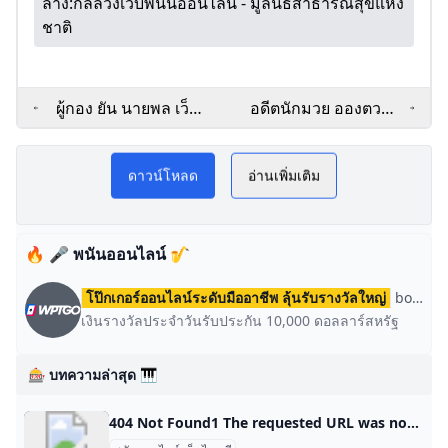
ล่าง:
กลลวงเว็บพนันออนไลน์ - มูลนิธิสาธารณสุขแห่ง
ชาติ
ผู้กอง ยัน นายพล เว็บ
อดีตนักมวย อองตวน
พนันออนไลน์ อีก
งานงอก ถูกโยงเอี่ยว
“ธุรกิจมืด” ที่ตำรวจ
เว็บพนัน ควงเมียเข้าพบ
ดาวน์โหลด
อ่านเพิ่มเติม
พัวพัน - BBC News
ตำรวจแล้ว คมชัดลึก
t)
ไทย
ม
🔥 🎤 พนันออนไลน์ 🎷
8
ะ
โป๊กเกอร์ออนไลน์ระดับมืออาชีพ ลุ้นรับรางวัลใหญ่
bonus
ร
เงินรางวัลประจำวันรับประกัน 10,000 ดอลลาร์สหรัฐ
🎰 บทความล่าสุด 🎹
404 Not Found1 The requested URL was not found on this server. Additionally, a 404 Not Found error was encountered while trying to use an ErrorDocument to handle the request.