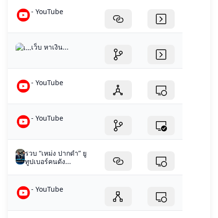
- YouTube
เว็บ หาเงิน...
- YouTube
- YouTube
รวบ “เหม่ง ปากดำ” ยู
ทูปเบอร์คนดัง...
- YouTube