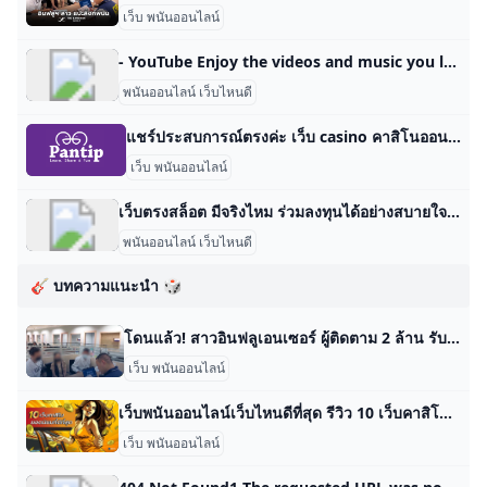
เว็บ พนันออนไลน์
- YouTube Enjoy the videos and music you love, upload original content, and share it all with friends, family, and the world on YouTube.
พนันออนไลน์ เว็บไหนดี
แชร์ประสบการณ์ตรงค่ะ เว็บ casino คาสิโนออนไลน์ เว็บพนัน ออนไลน์ (มีนาคม 2019) - Pantip ทุกวันนี้ ยิ่งนับวัน พวก casino ออนไลน์อีกมาแรง เลยอยากมาเตือนเพื่อนๆ ที่กำลังคิดที่จะสมัครไปลองเล่น ไม่ว่าจะที่ไหน ของฝรั่งหรือไทย ไม่ว่าจะโบนัสฟรีดีขนาดไหน ถ้
เว็บ พนันออนไลน์
เว็บตรงสล็อต มีจริงไหม ร่วมลงทุนได้อย่างสบายใจ เพียงเข้าใช้บริการ เว็บสล็อตใหม่ล่าสุด ของเรา รับประกันสามารถสร้างกำไรได้จริง ไม่มีโกง เนื่องจากเว็บไซต์ สล็อตเว็บตรง ของเราเปิดบริการมาแล้วหลายปี ซึ่งเป็นเว็บไซต์ที่ทุกท่านสามารถเชื่อถือได้อย่างแน่นอน และยังเป็นเว็บแท้ 100% ที่มีเกม สล็อตเว็บตรงแตกหนัก ให้เลือกเล่นหลากหลายสไตล์ รับรองได้เลยว่า …
พนันออนไลน์ เว็บไหนดี
🎸 บทความแนะนำ 🎲
โดนแล้ว! สาวอินฟลูเอนเซอร์ ผู้ติดตาม 2 ล้าน รับงานแปะลิงก์เว็บพนันออนไลน์ อุทาหรณ์ โดนคดี! สาวสวยอินฟลูเอนเซอร์ ผู้ติดตาม 2 ล้าน รับงานแปะลิงก์เว็บพนันออนไลน์ ได้โพสต์ละ 2,500 บาท 24 ต.ค. 2024 เวลา 9:50 น.15 ต.ค. 2567 | 14:1325 ก.ย. 2567 | 8:4120 ก.ย. 2567 | 8:4625 ต.ค. 2567 | 22:3526 ต.ค. 2567 | 5:2126 ต.ค. 2567 | 5:0026 ต.ค. 2567 | 0:0025 ต.ค. 2567 | 22:5625 ต.ค. 2567 | 22:3526 ต.ค. 2567 | 5:2126 ต.ค. 2567 | 5:0026 ต.ค. 2567 | 0:0025 ต.ค. 2567 | 22:5625 ต.ค. 2567 | 22:3526 ต.
เว็บ พนันออนไลน์
เว็บพนันออนไลน์เว็บไหนดีที่สุด รีวิว 10 เว็บคาสิโนออนไลน์เว็บตรงอันดับ1 จัดอันดับ 10 เว็บคาสิโนออนไลน์เว็บตรงอันดับ1 ไม่ผ่านเอเย่นต์ ที่ดีที่สุด | รีวิว พร้อม รายละเอียดอื่นๆที่ต้องรู้เกี่ยวกับเว็บพนันออนไลน์ by BSCN November 16, 2023 จัดอันดับ 10 เว็บคาสิโนออนไลน์เว็บตรงอันดับ1 ไม่ผ่านเอเย่นต์ ที่ดีที่สุด | รีวิว พร้อม รายละเอียดอื่นๆที่ต้องรู้เกี่ยวกับเว็บพนันออนไลน์ ถ้าคุณกำลังมองหา เว็บคาสิโนยอดนิยม แต่ไม่แน่ใจว่าควรเลือกเว็บไซต์ไหนดี ในบทความนี้เราได้รวบรวมแบรนด์ที่ดีที่สุด 10 อันดับมาให้คุณแล้ว สำหรับแต่ละแบรนด์คุณจะได้รู้จักกับโปรโมชั่นโบนัสพิเศษ, ประเภทของเกมคาสิโน และบริการที่พวกเขามอบให้ เพื่อช่วยให้คุณเข้าใจแต่ละแบรนด์ได้ดีขึ้น หลังจากที่เราพูดถึงแบรนด์เหล่านี้แล้ว เรายังเสริมข้อมูลอื่น ๆ ที่น่าสนใจเพื่อให้คุณเข้าใจเกี่ยวกับคาสิโนมากขึ้น ได้แก่ ทำไมโปรโมชั่นโบนัสจึงเป็นเรื่องสำคัญ, ประเภทของเกมคาสิโน และทำไมการเลือกแบรนด์ที่น่าเชื่อถือจึงสำคัญ ซึ่งข้อมูลเหล่านี้มีประประโยชนอย่างมากในการตัดสินใจเลือกเว็บไซต์ หากอยากรู้แล้วว่าจะมีอะไรบ้างนั้น มาดูไปพร้อม ๆ กันได้เลย 10 เว็บตรงคาสิโนออนไลนล์ยอดนิยม 1. Fun88 >>> สมัครสมาชิก Fun88 <<< FUN88 เป็นเว็บไซต์คาสิโนออนไลน์ชั้นนําของไทยที่มีบริการทั้งคาสิโนออนไลน์, สปอร์ตบุ๊ค, คาสิโนสด, เกมสล็อต, บาคาร่า และเกมพนันออนไลน์ต่าง ๆ อีกมากมาย อีกทั้งยังมีโปรโมชั่นพิเศษ เช่น โบนัสแรกเข้าคาสิโนออนไลน์สูงสุด 8,000 บาท, โบนัสสะสมรายสัปดาห์คาสิโนสูงสุด 10,000 บาท, โบนัสแรกเข้าคิงโป๊กเกอร์และคิงเมคเกอร์สูงสุด 10,000 บาท, โบนัสแรกเข้าหวยออนไลน์สูงสุด 5,000 บาท
เว็บ พนันออนไลน์