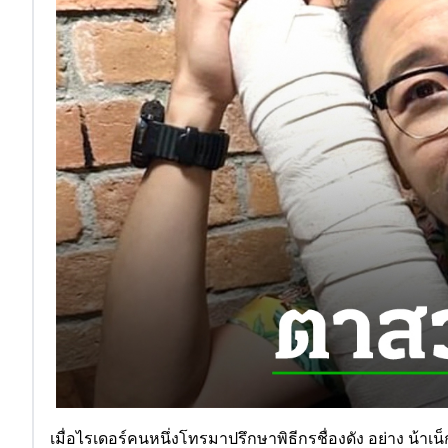
เมื่อไรเดอร์คนหนึ่งโทรมาปรึกษาพิธีกรชื่องดัง อย่าง น้าเน