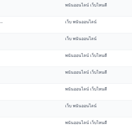
พนันออนไลน์ เว็บไหนดี
..
เว็บ พนันออนไลน์
เว็บ พนันออนไลน์
พนันออนไลน์ เว็บไหนดี
พนันออนไลน์ เว็บไหนดี
พนันออนไลน์ เว็บไหนดี
เว็บ พนันออนไลน์
พนันออนไลน์ เว็บไหนดี