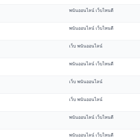
พนันออนไลน์ เว็บไหนดี
พนันออนไลน์ เว็บไหนดี
เว็บ พนันออนไลน์
พนันออนไลน์ เว็บไหนดี
เว็บ พนันออนไลน์
เว็บ พนันออนไลน์
พนันออนไลน์ เว็บไหนดี
พนันออนไลน์ เว็บไหนดี