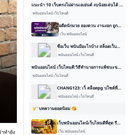
แนะนำ 10 เว็บตรงไม่ผ่านเอเย่นต์ งบน้อยเล่นได้ ฝากถอนไม่มีขั้นต่ำ เลือกเดิมพันกับ 10 อันดับ เว็บตรงไม่ผ่านเอเย่นต์ ที่เหมาะกับคนทุนน้อยมากที่สุดในตอนนี้ เลือกฝากถอนได้ไม่มีขั้นต่ำ เป็นเว็บตรงจากต่างประเทศแท้ๆ ไม่ผ่านนายหน้าใดๆ เลือกเดิมพันกับ 10 อันดับ เว็บตรงไม่ผ่านเอเย่นต์ ที่เหมาะกับคนทุนน้อยมากที่สุดในตอนนี้ เลือกฝากถอนได้ไม่มีขั้นต่ำ เป็นเว็บตรงจากต่างประเทศแท้ๆ ไม่ผ่านนายหน้าใดๆ เว็บตรงที่เรากำลังจะแนะนำในครั้งนี้ จะทำให้ผู้เล่นหมดปัญหาในเรื่องของการโดนโกงได้เลยเพราะ 10 เว็บตรงไม่ผ่านเอเยนต์ ที่เราคัดสรรมาให้วันนี้ ล้วนแล้วแต่เป็นเว็บตรงที่ได้มาตรฐาน มีใบรับรองให้เปิดอย่างถูกต้อง ดังนั้น คุณสามารถลงทุนได้อย่างสบายใจ ใช้เงินทุกบาททุกสตางค์อย่างคุ้มค่า ซึ่งแต่ละเกมเล่นง่ายได้เงินไว มาพร้อมสัญลักษณ์พิเศษมากมาย เปิดโอกาสให้คุณทำแจ็คพอตแตกได้ทุกช่วงเวลา เราพร้อมเสริฟความสนุกให้คุณถึงบนหน้าจอโทรศัพท์มือถือ สะดวกสบายโดยไม่ต้องเดินทางไกลถึงต่างประเทศเลย อย่ารอช้ารีบสมัครสมาชิกวันนี้ รับโปรโมชั่นดีๆแจกอีกเพียบ 1. เจ้าสัว789 เจ้าสัว789 สุดยอด เว็บตรง ไม่ผ่านเอเย่นต์ ที่ได้เงินง่าย และยังมาพร้อมกับโปรโมชั่นสุดพิเศษมากมาย บอกเลยว่าต้องห้ามพลาดกับเว็บนี้ เจ้าสัว789 สำหรับสมาชิกใหม่รับทันทีไปเลย 300 เครดิต เมื่อเปิด use ครั้งแรกโดยไม่ต้องทำเทิร์น เป็น เว็บตรงใหม่ล่าสุด ที่มีความทันสมัย มาพร้อมกับบริการเกมพนันออนไลน์ให้แบบครอบคลุม เล่นสนุกได้เงินง่ายแถมยังมีอัตราการจ่ายเงินรางวัลสูงอีกด้วย ที่ได้รับมาตรฐานระดับสากล เล่นแล้วปลอดภัยแน่นอน 100% ไม่ว่าสมาชิกของเราจะมีประสบการณ์ในการเดิมพันมามากหรือน้อยแค่ไหน ก็ไม่ต้องกังวลอีกต่อไป เรามีทีมงานมืออาชีพที่พร้อมดูแลสมาชิกตลอดการใช้งาน พร้อมให้คำแนะนำปรึกษาทุกเรื่อง ที่เกี่ยวกับการเดิมพันแบบไม่มีกั๊ก 2. GODZILLA88 GODZILLA88 เว็บที่ทันสมัยมาพร้อมกับฟีเจอร์ใหม่ๆจาก สล็อต เว็บตรงไม่ผ่านเอเย่นต์ ให้เราได้ตื่นตาตื่นใจกันอยู่เสมอ โดยเว็บนี้มีทีมงานคอยให้บริการตลอด 24 ชั่วโมง สามารถแชทไลน์สอบถามได้ทุกช่วงเวลา ตอบแชทไว ให้คุณเดิมพันได้อย่างลื่นไหลไม่มีสะดุด แถมยังมีโปรโมชั่นต้อนรับสมาชิกใหม่ด้วยเครดิตฟรี 100% รับสูงสุด 1,000 บาท แต่มีกติกาในการทำเทิร์น เป็น เว็บตรงไม่ผ่านเอเย่นต์ ฝากถอน ไม่มี ขั้นต่ํา ที่เล่นสนุก มีโอกาสได้เงินเยอะ เหมาะสำหรับนักพนันทุกคน เริ่มต้นลงทุนกับเกมเดิมพันของเรา เพียงมีเงินแค่ 1 บาทขึ้นไป ก็สามารถเข้ามาร่วมสนุกกับเว็บสล็อตตรง ของเราได้แล้ว ไม่จำเป็นต้องมีเงินทุนที่มากมาย ก็สามารถรวยได้ไปพร้อมกับ เว็บไม่ผ่านเอเย่นต์ ที่ให้บริการคุณภาพแบบนี้ได้จริงๆ
ใหญ่
พนันออนไลน์ เว็บไหนดี
อดีตนักมวย อองตวน งานงอก ถูกโยงเอี่ยวเว็บพนัน ควงเมียเข้าพบตำรวจแล้ว คมชัดลึก ‘อดีตนักมวย “อองตวน” จูงมือภรรยา เข้าพบตำรวจสืบสวนสอบสวน แสดงความบริสุทธิ์ใจ หลังถูกโยงเอี่ยวเว็บพนันออนไลน์’ บันเทิง อดีตนักมวย “อองตวน” งานงอก ถูกโยงเอี่ยวเว็บพนัน ควงเมียเข้าพบตำรวจแล้ว PlayLoading…25 ต.ค. 2567 อดีตนักมวย “อองตวน” จูงมือภรรยา เข้าพบตำรวจสืบสวนสอบสวน แสดงความบริสุทธิ์ใจ หลังถูกโยงเอี่ยวเว็บพนันออนไลน์ “อองตวน ปินโต” อดีตนักมวยไทยชาวฝรั่งเศส พร้อม น.ส. แอลรียาส์ สิงหอานนท์ ceo uprvision เดินทางเข้ายื่นหนังสือให้กับ พล.ต.ต.วิวัฒน์ คำชำนาญ รองผู้บัญชาการตำรวจสืบสวนสอบสวนอาชญากรรมทางเทคโนโลยี ตรวจสอบดำเนินคดี หลังถูกแอบอ้างนำภาพข่าวไปแปะลิ้งค์เว็บพนันออนไลน์ จนทำให้เสื่อมเสียชื่อเสียง พร้อมแสดงความบริสุทธิ์ใจไม่มีส่วนเกี่ยวข้องเว็บพนัน นายอองตวน กล่าวว่า การที่มายื่นหนังสื่อ เพื่อแสดงความบริสุทธิ์ใจ และให้ทาง สอท. ดำเนินการตรวจสอบเว็บ และเพจต่างๆที่มีการนำภาพข่าวที่ช่วงนี้มีกระแสว่าตนเอง และบริษัท ฉ้อโกง ซึ่งมีการนำลิ้งค์เชิญชวนไปเล่นพนันออนไลน์ มีการแปะลิ้งค์ ไอดีไลน์ตามภาพข่าวสื่อต่างๆ จนทำให้มีการเข้าใจผิดว่าตนเองมีส่วนเกี่ยวข้องกับเว็บพนัน ไปโปรโมทให้เว็บพนัน ยืนยันว่าตนไม่มีส่วนเกี่ยวข้องกับการพนันทุกอย่างหรือไปชวนเล่นพนันแต่อย่างใด ส่วนในคดีที่มีการกล่าวหาในเรื่องฉ้อโกง ยืนยันว่าตนเองและบริษัทไม่ได้ฉ้อโกง หลังจากนี้ก็จะมีการตั้งโต๊ะแถลงชี้แจง เรื่องที่ที่เกิดขึ้น และยินดีที่จะตอบทุกคำถาม ในวันเสาร์ที่ 26 ตุลาคม เวลา 11.00 น. ที่โรงแรมเมโทรโพล ทองหล่อ ด้านพล.ต.ต.วิวัฒน์ ระบุว่า เบื้องต้นวันนี้อองตวน และภรรยาได้มาแสดงความบริสุทธิ์ใจว่าไม่มีส่วนเกี่ยวข้องกับเรื่องพนันออนไลน์ หลังจะรับเรื่องไว้ตรวจสอบและดำเนินการในส่วนที่เกี่ยวข้องต่อไป
เว็บ พนันออนไลน์
ชื่อเว็บ พนันมีอะไรบ้าง สล็อตเว็บตรง คือ เว็บไซต์สล็อตเว็บตรง ไม่ผ่านเอเย่นต์ ที่ให้บริการเกมส์สล็อตออนไลน์ ลิขสิทธิ์แแท้ ส่งตรงจากเซิร์ฟหลัก ต่างประเทศ มั่นใจได้ว่านักพนันจะได้เล่น เกมส์สล็อตแท้ ไม่ล็อคยูส อัตราการจ่ายเงินที่สูง รวมทุกค่ายดังมาไว้ในที่เดียว ไม่ว่าจะเป็น Pg Slot , Pragmatic Play, Joker Gaming, JILI และค่ายดังยอดนิยมอื่นๆ อีก …
พนันออนไลน์ เว็บไหนดี
พนันออนไลน์ เว็บไหนดี:วิธีทำนายการแพ้ชนะของเกม🎱รางวัลสำหรับผู้ใช้ใหม่อัปเดตแบบเรียลไทม์ เพื่อให้คุณไม่พลาดช่วงเวลาสำคัญ เข้าถึงได้ง่าย ๆ ผ่านอุปกรณ์มือถือของคุณทุกที่ทุกเวลา มาร่วมสนุกไปกับ พนันออนไลน์ เว็บไหนดี วิธีทำนายการแพ้ชนะของเกม และคว้าชัยชนะของคุณเอง! ลงทะเบียนเข้าสู่ระบบTHB1201.00 พนันออนไลน์ เว็บไหนดี เผยความลับของการชนะรางวัลใหญ่ อัปเดตการเล่นเกมแบบเรียลไทม์ เพื่อให้คุณไม่พลาดช่วงเวลาสำคัญ เข้าถึงได้ง่าย ๆ ผ่านอุปกรณ์มือถือของคุณทุกที่ทุกเวลา มาร่วมสนุกไปกับ พนันออนไลน์ เว็บไหนดี วิธีทำนายการแพ้ชนะของเกม และคว้าชัยชนะของคุณเอง! Quantity:Add To Cart
พนันออนไลน์ เว็บไหนดี
CHANG123: เว็ สล็อตpg บไซต์ที่ดีที่สุดโดยตรงโดยไม่ต้องมีตัวแทน ลงทะเบียนทันที CHANG123, เป็นเว็บไ PG SLOT ซต์สล็อตที่ดีที่สุดที่ให้บริการโดยตรงโดยไม่ต้องผ่านตัวแทน ผู้เล่นสามารถลงทะเบียนได้ทันทีเพื่อเข้าถึงประสบการณ์การเล่นเกมที่หลากหลายและน่าตื่นเต้น พร้อมทั้งมีระบบการฝาก-ถอนที่รวดเร็วและปลอดภัย ทำให้ผู้เล่นสามารถเพลิดเพลินกับการเล่นสล็อตออนไลน์ได้อย่างสะดวกสบายและมั่นใจในทุกการเดิมพัน c.security c.poweredBy
พนันออนไลน์ เว็บไหนดี
🎷 บทความยอดนิยม 😘
เว็บพนันออนไลน์เว็บไหนดีที่สุด รีวิว 10 เว็บคาสิโนออนไลน์เว็บตรงอันดับ1 จัดอันดับ 10 เว็บคาสิโนออนไลน์เว็บตรงอันดับ1 ไม่ผ่านเอเย่นต์ ที่ดีที่สุด | รีวิว พร้อม รายละเอียดอื่นๆที่ต้องรู้เกี่ยวกับเว็บพนันออนไลน์ by BSCN November 16, 2023 จัดอันดับ 10 เว็บคาสิโนออนไลน์เว็บตรงอันดับ1 ไม่ผ่านเอเย่นต์ ที่ดีที่สุด | รีวิว พร้อม รายละเอียดอื่นๆที่ต้องรู้เกี่ยวกับเว็บพนันออนไลน์ ถ้าคุณกำลังมองหา เว็บคาสิโนยอดนิยม แต่ไม่แน่ใจว่าควรเลือกเว็บไซต์ไหนดี ในบทความนี้เราได้รวบรวมแบรนด์ที่ดีที่สุด 10 อันดับมาให้คุณแล้ว สำหรับแต่ละแบรนด์คุณจะได้รู้จักกับโปรโมชั่นโบนัสพิเศษ, ประเภทของเกมคาสิโน และบริการที่พวกเขามอบให้ เพื่อช่วยให้คุณเข้าใจแต่ละแบรนด์ได้ดีขึ้น หลังจากที่เราพูดถึงแบรนด์เหล่านี้แล้ว เรายังเสริมข้อมูลอื่น ๆ ที่น่าสนใจเพื่อให้คุณเข้าใจเกี่ยวกับคาสิโนมากขึ้น ได้แก่ ทำไมโปรโมชั่นโบนัสจึงเป็นเรื่องสำคัญ, ประเภทของเกมคาสิโน และทำไมการเลือกแบรนด์ที่น่าเชื่อถือจึงสำคัญ ซึ่งข้อมูลเหล่านี้มีประประโยชนอย่างมากในการตัดสินใจเลือกเว็บไซต์ หากอยากรู้แล้วว่าจะมีอะไรบ้างนั้น มาดูไปพร้อม ๆ กันได้เลย 10 เว็บตรงคาสิโนออนไลนล์ยอดนิยม 1. Fun88 >>> สมัครสมาชิก Fun88 <<< FUN88 เป็นเว็บไซต์คาสิโนออนไลน์ชั้นนําของไทยที่มีบริการทั้งคาสิโนออนไลน์, สปอร์ตบุ๊ค, คาสิโนสด, เกมสล็อต, บาคาร่า และเกมพนันออนไลน์ต่าง ๆ อีกมากมาย อีกทั้งยังมีโปรโมชั่นพิเศษ เช่น โบนัสแรกเข้าคาสิโนออนไลน์สูงสุด 8,000 บาท, โบนัสสะสมรายสัปดาห์คาสิโนสูงสุด 10,000 บาท, โบนัสแรกเข้าคิงโป๊กเกอร์และคิงเมคเกอร์สูงสุด 10,000 บาท, โบนัสแรกเข้าหวยออนไลน์สูงสุด 5,000 บาท
เว็บ พนันออนไลน์
ว่าทำยัง