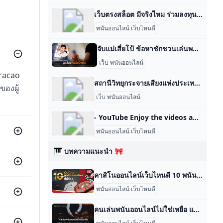
เว็บตรงสล็อต มีจริงไหม ร่วมลงทุนได้อย่างสบายใจ เพียงเข้าใช้บริการ เว็บสล็อตใหม่ล่าสุด ของเรา รับประกันสามารถสร้างกำไรได้จริง ไม่มีโกง เนื่องจากเว็บไซต์ สล็อตเว็บตรง ของเราเปิดบริการมาแล้วหลายปี ซึ่งเป็นเว็บไซต์ที่ทุกท่านสามารถเชื่อถือได้อย่างแน่นอน และยังเป็นเว็บแท้ 100% ที่มีเกม สล็อตเว็บตรงแตกหนัก ให้เลือกเล่นหลากหลายสไตล์ รับรองได้เลยว่า …
พนันออนไลน์ เว็บไหนดี
จับแม่เสี่ยโป้ ข้อหาชักชวนเล่นพนันออนไลน์ หลังหนีคดีมา 2 ปี ปฏิเสธข้อกล่าวหา 6,358อ่าน 0ส่วนสาเหตุที่นางสาวบานเย็น แม่เสี่ยโป้มีส่วนเกี่ยวข้องได้อย่างไร เรื่องนี้มีคำตอบคือ เป็นคนเปิดบัญชีธนาคารที่ได้รับผลประโยชน์ จากบัญชีที่ใช้พักเงินเว็บพนันออนไลน์ข้างต้น และเมื่อขยายผล พบผู้เกี่ยวข้อง 31 ราย แต่ละรายแบ่งหน้าที่หลายอย่าง และคอยยักย้ายถ่ายเทเงินที่ได้จากผู้เล่นพนันไปยังบัญชีอื่น ต่อมาตำรวจเข้าตรวจค้นที่บ้าน พบบุคคลคล้ายนางสาวบานเย็นกำลังปีนรั้วหลังบ้านเพื่อหลบหนี แต่ไม่ทัน จึงรีบกลับเข้าไปซ่อนตัวในบ้าน แต่ก็ไม่รอด ถูกตำรวจควบคุมตัวเอาไว้ เบื้องต้น บุคคลดังกล่าวอ้างว่า ชื่อบุษบา เป็นแม่บ้าน สุดท้ายยอมจำนนเพราะภาพบัตรประชาชนอย่างไรก็ตาม ผู้ต้องหาให้การปฏิเสธตลอดข้อกล่าวหา ระบุว่า ยอดเงินที่รับโอนมาจากบัญชีเว็บพนัน เป็นเงินที่ได้มาจากการเล่นพนันเอง ไม่ได้มาจากการจัดให้มีการเล่นพนันออนไลน์ และไม่เคยให้บุคคลใดไปเปิดบัญชีธนาคารให้กับตนภาพจาก ตำรวจสอบสวนกลาง ภาพจาก ตำรวจสอบสวนกลาง เรื่องเล่าเช้านี้
เว็บ พนันออนไลน์
uracao
สถานีวิทยุกระจายเสียงแห่งประเทศไทยอำเภอสมุย จังหวัดสุราษฎร์ธานี ไม่พบเพจที่ต้องการ ระบบไม่พบเพจที่ท่านต้องการเข้าใช้งาน ขอแนะนำให้ย้อนกลับไปที่หน้าแรก โดย คลิกที่นี่ ระบบไม่พบเพจที่ท่านต้องการเข้าใช้งาน ขอแนะนำให้ย้อนกลับไปที่หน้าแรก โดย คลิกที่นี่
องผู้
เว็บ พนันออนไลน์
- YouTube Enjoy the videos and music you love, upload original content, and share it all with friends, family, and the world on YouTube.
พนันออนไลน์ เว็บไหนดี
🎹 บทความแนะนำ 🎀
คาสิโนออนไลน์เว็บไหนดี 10 พนันออนไลน์เว็บนอกเว็บตรงไม่ผ่านเอเย่นต์ วันนี้เราจะมารีวิว 10 เว็บไซต์พนันออนไลน์ที่ดีที่สุด พร้อมตอบทุกความต้องกา
พนันออนไลน์ เว็บไหนดี
คนเล่นพนันออนไลน์ไม่ใช่เหยื่อ แต่เป็นผู้กระทำความผิดกฎหมาย! - สำนักงานกิจการยุติธรรม สื่อเสียงความรู้กฎหมายและกระบวนการยุติธรรม (Podcast) หมวดความรู้เรื่อง อาชญากรรมทางเทคโนโลยี กับ รายการ 18 มงกุฎออนไลน์ โดย นที แววจะโปะ เว็บพนันจะพยายามชักชวนให้เหยื่อเข้าไปเล่นให้มากที่สุด ทั้งแจกเครดิตฟรี ทั้งให้เงินเพื่อทดลองเล่น ในช่วงแรกจะเล่นได้มากกว่าเสีย ทำให้เหยื่อคิดว่า มีโอกาสทำกำไรจากเว็บพนันได้ เมื่อเหยื่อติดกับจะลงเงินสูงขึ้น จากนั้นจะเริ่มเสียมากกว่าได้ เพราะเป็นไปตามโปรแกรมคอมพิวเตอร์ที่วางไว้นั่นเอง กรณีที่ กลโกงที่บอกว่า รับเล่นการพนันให้เพราะมีสูตรเด็ด ก็จะจ่ายผลตอบแทนให้ในช่วงแรก พอเริ่มลงเงินสูงขึ้น ก็จะเชิดเงินเราไปทันที มีพวกหน้าม้ามาโพสโชว์ว่าเล่นจริง ได้จริง มีสลิปการโอนเข้าบัญชีของตัวเองจริง ทำให้เหยื่อหลงเชื่อ ลงทุนหลักร้อย ได้คืนหลักพัน เพียงแค่สมัครสมาชิกก็ได้ทันที วิธีป้องกัน – วิธีที่ 1 ต้องรู้ทันว่า การพนันออนไลน์ เป็นระบบที่ทำอยู่บนระบบคอมพิวเตอร์ ซึ่งสามารถตั้งโปรแกรมให้แพ้ ให้ชนะ ได้ตามใจ ผู้พัฒนาระบบ – วิธีที่ 2 การพนัน เล่นกับอารมณ์และความรู้สึก ทำให้รู้สึกลุ้น และ จมอยู่ไปกับมัน สิ่งที่ดีที่สุดคือการไม่เข้าไปยุ่งและเล่นมันตั้งแต่แรกชื่อกลโกง – วิธีที่ 3 ไม่หลงเชื่อกดลิงก์ที่แนบมาตามโพสหรือข้อความต่างๆ เพราะอาจโดนแฮกข้อมูลส่วนตัวไปทั้งหมด – วิธีที่ 4 ไม่หวังรวยทางลัด เพราะคิกว่าได้มาโดยง่าย จะไม่เจ็บตัว – วิธีที่ 5 อย่าหลงเชื่อ โฆษณาจากเว็บพนันออนไลน์ ว่าจะได้จริง หากพบเบาะแสสามารถแจ้งเข้ามาที่ศูนย์รับเรื่องร้องเรียนของกระทรวงดิจิทัลฯ DES ได้ที่สายด่วน 1212 ตลอด 24 ชั่วโมง หรือ เพจอาสาจับตาออนไลน์ หรือตำรวจไซเบอร์ บช.