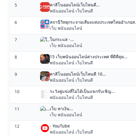
คาสิโนออนไลน์เว็บไหนดี...
5
พนันออนไลน์ เว็บไหนดี
สถานีวิทยุกระจายเสียงแห่งประเทศไทยอำเภอส.
6
เว็บ พนันออนไลน์
ในกระแส -...
7
เว็บ พนันออนไลน์
15 เว็บพนันออนไลน์ต่างประเทศ ที่ดีที่สุด...
8
พนันออนไลน์ เว็บไหนดี
คาสิโนออนไลน์เว็บไหนดี 10...
9
พนันออนไลน์ เว็บไหนดี
ระวังคู่แข่งที่ไม่ได้เป็นแขกรับเชิญ...
10
พนันออนไลน์ เว็บไหนดี
เว็บ หาเงิน...
11
เว็บ พนันออนไลน์
- YouTube
12
พนันออนไลน์ เว็บไหนดี