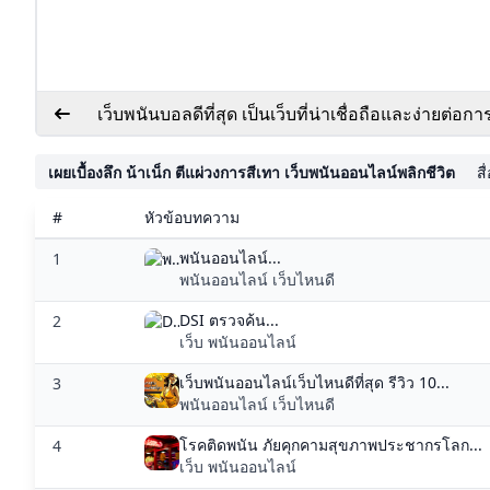
เว็บพนันบอลดีที่สุด เป็นเว็บที่น่าเชื่อถือและง่ายต่อกา
บริการ
เผยเบื้องลึก น้าเน็ก ตีแผ่วงการสีเทา เว็บพนันออนไลน์พลิกชีวิต
ส
#
หัวข้อบทความ
พนันออนไลน์...
1
พนันออนไลน์ เว็บไหนดี
DSI ตรวจค้น...
2
เว็บ พนันออนไลน์
เว็บพนันออนไลน์เว็บไหนดีที่สุด รีวิว 10...
3
พนันออนไลน์ เว็บไหนดี
โรคติดพนัน ภัยคุกคามสุขภาพประชากรโลก...
4
เว็บ พนันออนไลน์